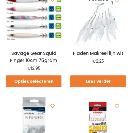
Savage Gear Squid
Fladen Makreel lijn wit
Finger 10cm 75gram
€
2,25
€
12,95
Opties selecteren
Lees verder