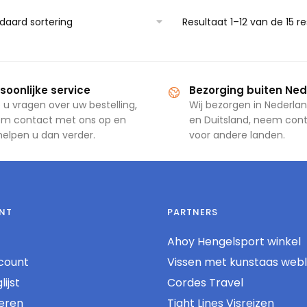
Resultaat 1–12 van de 15 
soonlijke service
Bezorging buiten Ne
 u vragen over uw bestelling,
Wij bezorgen in Nederlan
m contact met ons op en
en Duitsland, neem con
 helpen u dan verder.
voor andere landen.
NT
PARTNERS
Ahoy Hengelsport winkel
count
Vissen met kunstaas web
ijst
Cordes Travel
reren
Tight Lines Visreizen