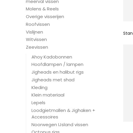
meerval vissen
Molens & Reels
Overige visserijen
Roofvissen
Vislijnen
Witvissen
Zeevissen
Ahoy Kadobonnen
Hoofdlampen / lampen
Jigheads en halibut rigs
Jigheads met shad
Kleding
Klein materiaal
Lepels
Loodgietmallen & Jighaken +
Accessoires
Noorwegen IJsland vissen
Octopus rigs