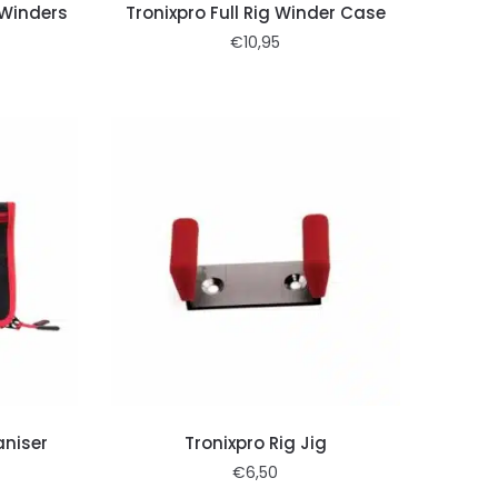
 Winders
Tronixpro Full Rig Winder Case
€
10,95
aniser
Tronixpro Rig Jig
€
6,50