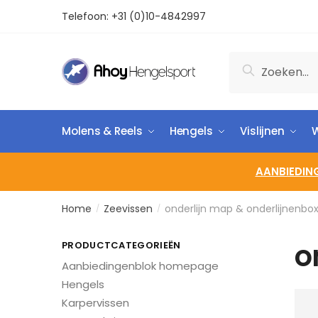
Telefoon:
+31 (0)10-4842997
Zoeken
Molens & Reels
Hengels
Vislijnen
W
AANBIEDIN
Home
Zeevissen
onderlijn map & onderlijnenbo
/
/
o
PRODUCTCATEGORIEËN
Aanbiedingenblok homepage
Hengels
Karpervissen