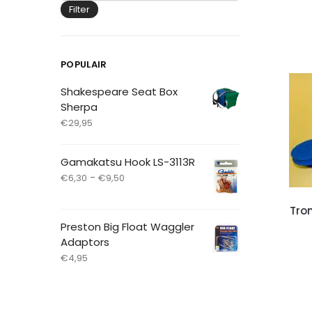
Filter
POPULAIR
Shakespeare Seat Box
Sherpa
€
29,95
Gamakatsu Hook LS-3113R
-
€
6,30
€
9,50
Tron
Preston Big Float Waggler
Adaptors
€
4,95