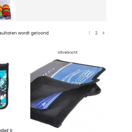
resultaten wordt getoond
1
2
Uitverkocht
let II