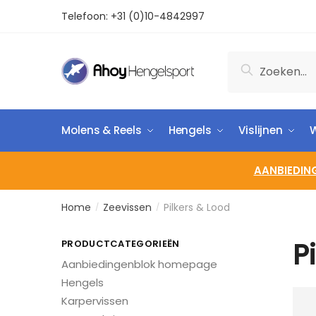
Telefoon:
+31 (0)10-4842997
Zoeken
Molens & Reels
Hengels
Vislijnen
W
AANBIEDIN
Home
Zeevissen
Pilkers & Lood
/
/
P
PRODUCTCATEGORIEËN
Aanbiedingenblok homepage
Hengels
Karpervissen