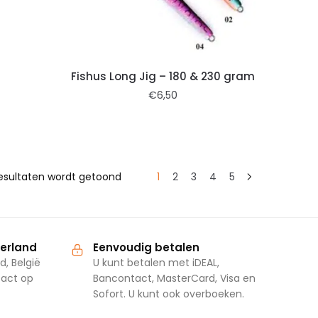
Fishus Long Jig – 180 & 230 gram
€
6,50
resultaten wordt getoond
1
2
3
4
5
derland
Eenvoudig betalen
d, België
U kunt betalen met iDEAL,
tact op
Bancontact, MasterCard, Visa en
Sofort. U kunt ook overboeken.