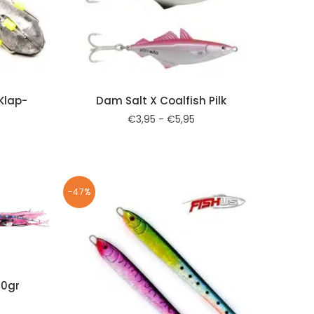
Klap-
Dam Salt X Coalfish Pilk
€
3,95
-
€
5,95
-47%
20gr