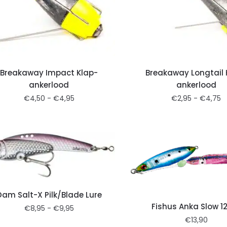
Breakaway Impact Klap-
Breakaway Longtail 
ankerlood
ankerlood
€
4,50
-
€
4,95
€
2,95
-
€
4,75
Dam Salt-X Pilk/Blade Lure
Fishus Anka Slow 1
€
8,95
-
€
9,95
€
13,90