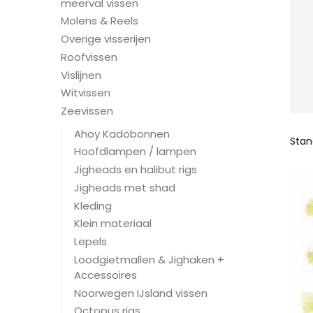
meerval vissen
Molens & Reels
Overige visserijen
Roofvissen
Vislijnen
Witvissen
Zeevissen
Ahoy Kadobonnen
Hoofdlampen / lampen
Jigheads en halibut rigs
Jigheads met shad
Kleding
Klein materiaal
Lepels
Loodgietmallen & Jighaken +
Accessoires
Noorwegen IJsland vissen
Octopus rigs