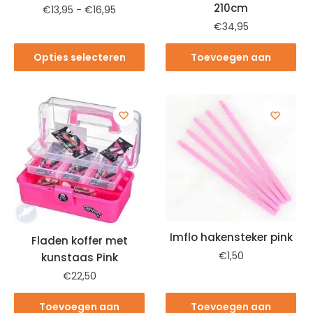
210cm
€
13,95
-
€
16,95
€
34,95
Opties selecteren
Toevoegen aan
winkelwagen
Imflo hakensteker pink
Fladen koffer met
€
1,50
kunstaas Pink
€
22,50
Toevoegen aan
Toevoegen aan