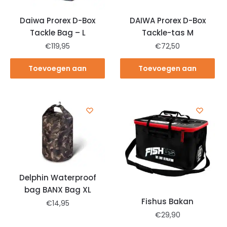
Daiwa Prorex D-Box
DAIWA Prorex D-Box
Tackle Bag – L
Tackle-tas M
€
119,95
€
72,50
Toevoegen aan
Toevoegen aan
winkelwagen
winkelwagen
Delphin Waterproof
bag BANX Bag XL
Fishus Bakan
€
14,95
€
29,90