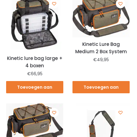
Kinetic Lure Bag
Medium 2 Box System
Kinetic lure bag large +
€
49,95
4 boxen
€
66,95
Toevoegen aan
Toevoegen aan
winkelwagen
winkelwagen