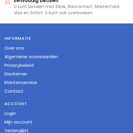
Eenvoudig betalen
U kunt betalen met iDEAL, Bancontact, MasterCard,
Visa en Sofort. U kunt ook overboeken.
INFORMATIE
Over ons
Algemene voorwaarden
Privacybeleid
Disclaimer
Klantenservice
Contact
ACCOUNT
Login
Mijn account
Verlanglijst