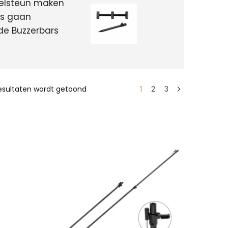
gelsteun maken
cks gaan
 de Buzzerbars
resultaten wordt getoond
1
2
3