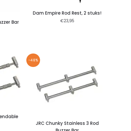
Dam Empire Rod Rest, 2 stuks!
€
23,95
uzzer Bar
-48%
tendable
JRC Chunky Stainless 3 Rod
Buzzer Bar