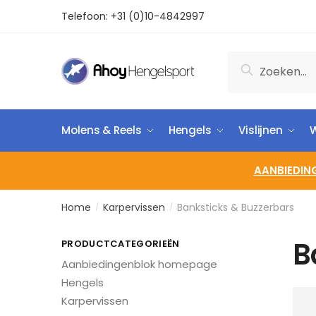
Telefoon:
+31 (0)10-4842997
Zoeken
Molens & Reels
Hengels
Vislijnen
W
AANBIEDIN
Home
Karpervissen
Banksticks & Buzzerbars
/
/
B
PRODUCTCATEGORIEËN
Aanbiedingenblok homepage
Hengels
Karpervissen