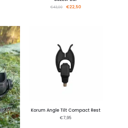
€
22,50
€
43,00
Korum Angle Tilt Compact Rest
€
7,95