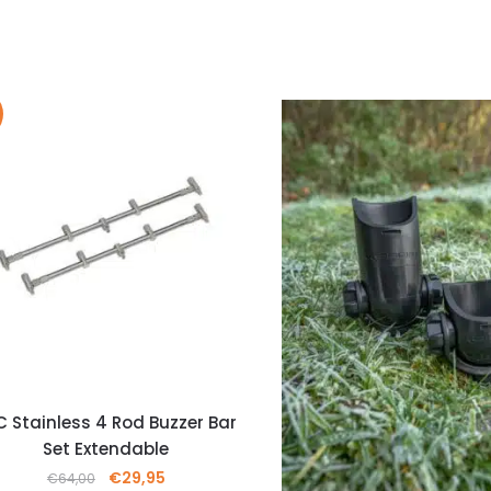
C Stainless 4 Rod Buzzer Bar
Set Extendable
€
29,95
€
64,00