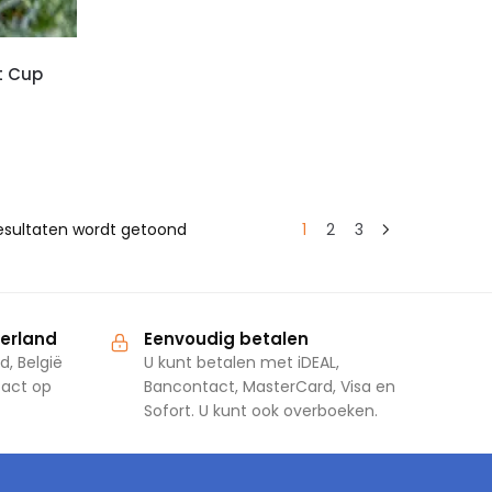
t Cup
resultaten wordt getoond
1
2
3
derland
Eenvoudig betalen
d, België
U kunt betalen met iDEAL,
tact op
Bancontact, MasterCard, Visa en
Sofort. U kunt ook overboeken.