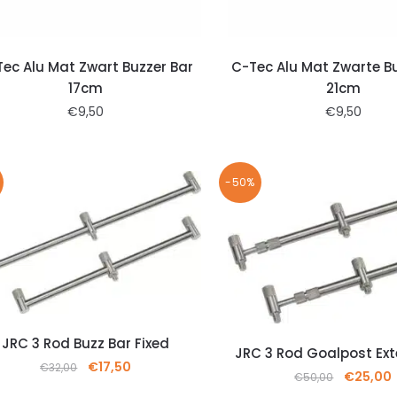
ec Alu Mat Zwart Buzzer Bar
C-Tec Alu Mat Zwarte B
17cm
21cm
€
9,50
€
9,50
-50%
JRC 3 Rod Buzz Bar Fixed
JRC 3 Rod Goalpost Ex
€
17,50
€
32,00
€
25,00
€
50,00