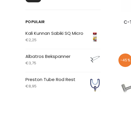
C-T
POPULAIR
Kali Kunnan Sabiki SQ Micro
€
2,25
Albatros Bekspanner
-45%
€
3,75
Preston Tube Rod Rest
€
8,95