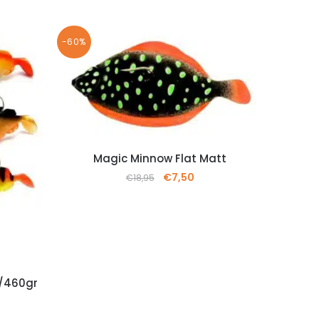
-60%
Magic Minnow Flat Matt
€
7,50
€
18,95
0/460gr