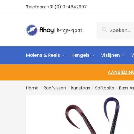
Telefoon:
+31 (0)10-4842997
Zoeken
Molens & Reels
Hengels
Vislijnen
W
AANBIEDIN
Home
Roofvissen
kunstaas
Softbaits
Bass As
/
/
/
/