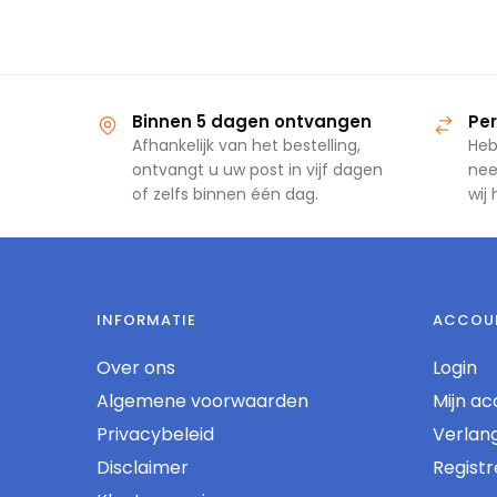
Binnen 5 dagen ontvangen
Per
Afhankelijk van het bestelling,
Heb
ontvangt u uw post in vijf dagen
nee
of zelfs binnen één dag.
wij
INFORMATIE
ACCOU
Over ons
Login
Algemene voorwaarden
Mijn ac
Privacybeleid
Verlangl
Disclaimer
Regist