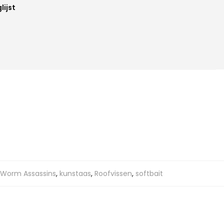
lijst
h Worm Assassins
,
kunstaas
,
Roofvissen
,
softbait