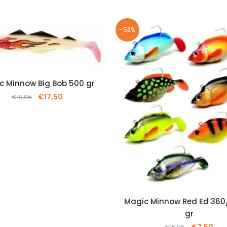
-53%
c Minnow Big Bob 500 gr
€
17,50
€
19,95
Magic Minnow Red Ed 36
gr