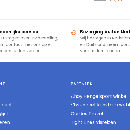
€
7,50
€
15,95
soonlijke service
Bezorging buiten Ne
 u vragen over uw bestelling,
Wij bezorgen in Nederlan
m contact met ons op en
en Duitsland, neem con
 helpen u dan verder.
voor andere landen.
NT
PARTNERS
Ahoy Hengelsport winkel
count
Vissen met kunstaas web
ijst
Cordes Travel
reren
Tight Lines Visreizen