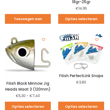
18gr-25gr
€
14,95
Toevoegen aan
Opties selecteren
winkelwagen
Fiiish PerfectLink Snaps
€
3,80
Fiiish Black Minnow Jig
Heads Maat 3 (120mm)
€
5,30
-
€
7,40
Opties selecteren
Opties selecteren