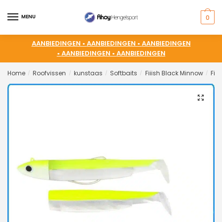
MENU
0
AANBIEDINGEN •
AANBIEDINGEN •
AANBIEDINGEN
•
AANBIEDINGEN •
AANBIEDINGEN
Home
Roofvissen
kunstaas
Softbaits
Fiiish Black Minnow
Fii
/
/
/
/
/
🔍