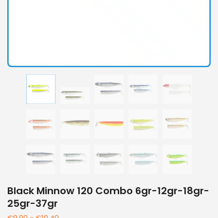
Black Minnow 120 Combo 6gr-12gr-18gr-
25gr-37gr
€
9,90
-
€
10,40