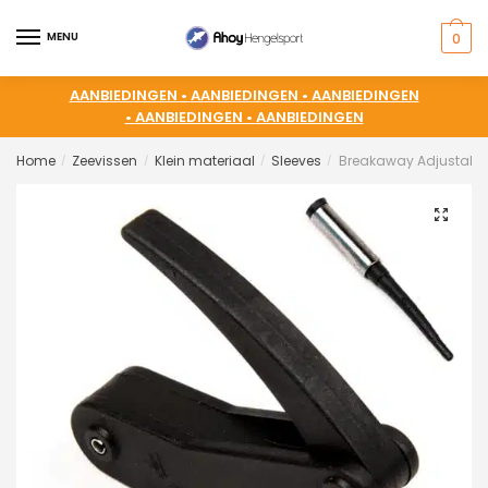
MENU
0
AANBIEDINGEN •
AANBIEDINGEN •
AANBIEDINGEN
•
AANBIEDINGEN •
AANBIEDINGEN
Home
Zeevissen
Klein materiaal
Sleeves
Breakaway Adjustable 
/
/
/
/
🔍