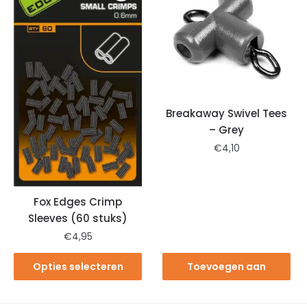
Breakaway Swivel Tees
– Grey
€
4,10
Fox Edges Crimp
Sleeves (60 stuks)
€
4,95
Opties selecteren
Toevoegen aan
winkelwagen