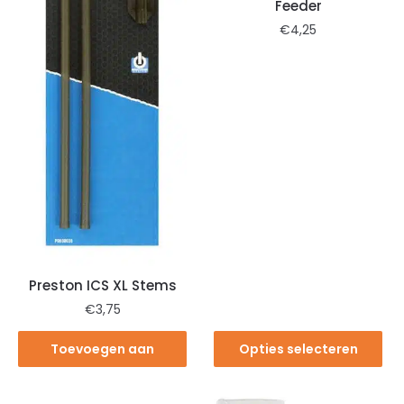
Feeder
€
4,25
Preston ICS XL Stems
€
3,75
Toevoegen aan
Opties selecteren
winkelwagen