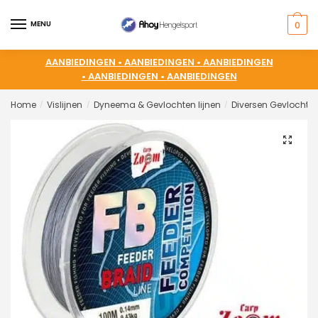
MENU
0
AANBIEDINGEN •
AANBIEDINGEN •
AANBIEDINGEN
•
AANBIEDINGEN •
AANBIEDINGEN
Home
Vislijnen
Dyneema & Gevlochten lijnen
Diversen Gevlochten
/
/
/
🔍