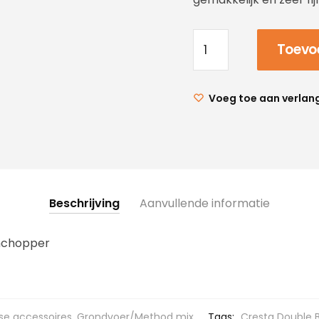
Toevo
Voeg toe aan verlang
Beschrijving
Aanvullende informatie
mchopper
se accessoires
,
Grondvoer/Method mix
Tags:
Cresta Double