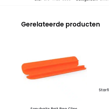
Gerelateerde producten
Starf
Sonubaits Bait Bag Clips