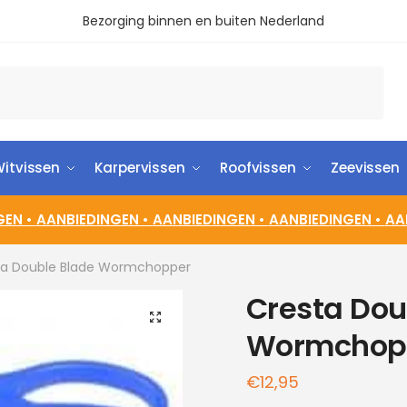
Bezorging binnen en buiten Nederland
itvissen
Karpervissen
Roofvissen
Zeevissen
GEN •
AANBIEDINGEN •
AANBIEDINGEN •
AANBIEDINGEN •
AA
ta Double Blade Wormchopper
Cresta Dou
🔍
Wormchop
€
12,95