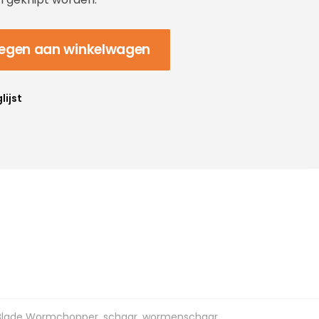
egen aan winkelwagen
lijst
 Blade Wormchopper
,
schaar
,
wormenschaar