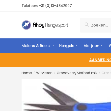
Telefoon:
+31 (0)10-4842997
Zoeken
Molens & Reels
Hengels
Vislijnen
W
AANBIEDIN
Home
Witvissen
Grondvoer/Method mix
Cres
/
/
/