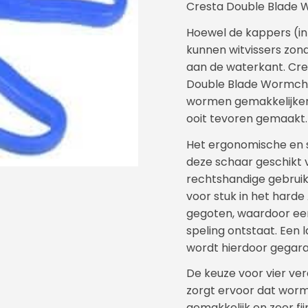
Cresta Double Blade
Hoewel de kappers (in 
kunnen witvissers zon
aan de waterkant. Cre
Double Blade Wormch
wormen gemakkelijker,
ooit tevoren gemaakt.
Het ergonomische en
deze schaar geschikt v
rechtshandige gebruiker
voor stuk in het harde
gegoten, waardoor een
speling ontstaat. Een 
wordt hierdoor gegar
De keuze voor vier ver
zorgt ervoor dat wor
gemakkelijk en zeer fi