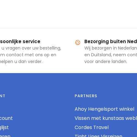
soonlijke service
Bezorging buiten Ne
 u vragen over uw bestelling,
Wij bezorgen in Nederlan
m contact met ons op en
en Duitsland, neem con
 helpen u dan verder.
voor andere landen.
NT
PARTNERS
Ahoy Hengelsport winkel
count
Vissen met kunstaas web
ijst
Cordes Travel
reren
Tight Lines Visreizen