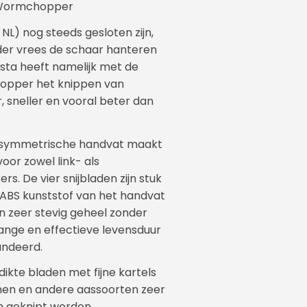
 Wormchopper
NL) nog steeds gesloten zijn,
der vrees de schaar hanteren
sta heeft namelijk met de
opper het knippen van
 sneller en vooral beter dan
 symmetrische handvat maakt
oor zowel link- als
s. De vier snijbladen zijn stuk
 ABS kunststof van het handvat
 zeer stevig geheel zonder
lange en effectieve levensduur
andeerd.
dikte bladen met fijne kartels
men en andere aassoorten zeer
jn geknipt worden.