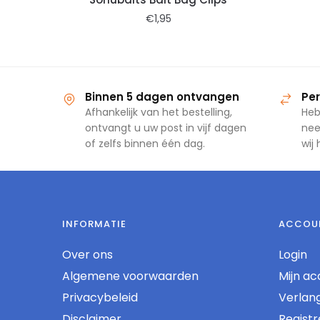
€
1,95
Binnen 5 dagen ontvangen
Per
Afhankelijk van het bestelling,
Heb
ontvangt u uw post in vijf dagen
nee
of zelfs binnen één dag.
wij
INFORMATIE
ACCOU
Over ons
Login
Algemene voorwaarden
Mijn ac
Privacybeleid
Verlangl
Disclaimer
Regist