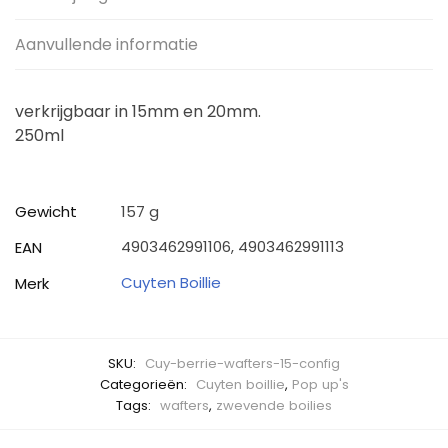
Aanvullende informatie
verkrijgbaar in 15mm en 20mm.
250ml
Gewicht
157 g
4903462991106, 4903462991113
EAN
Cuyten Boillie
Merk
SKU:
Cuy-berrie-wafters-15-config
Categorieën:
Cuyten boillie
,
Pop up's
Tags:
wafters
,
zwevende boilies