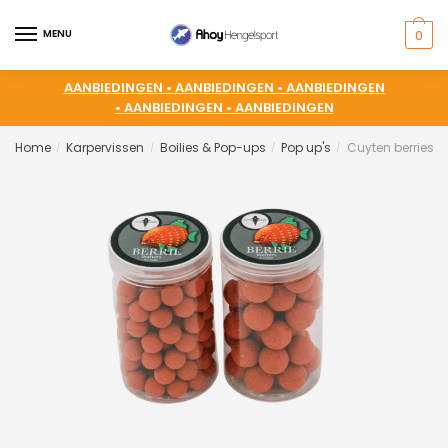
MENU
0
AANBIEDINGEN •
AANBIEDINGEN •
AANBIEDINGEN
•
AANBIEDINGEN •
AANBIEDINGEN
Home
Karpervissen
Boilies & Pop-ups
Pop up's
Cuyten berries w
/
/
/
/