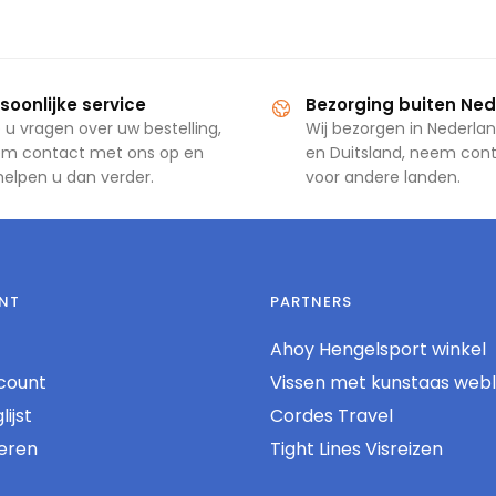
soonlijke service
Bezorging buiten Ne
 u vragen over uw bestelling,
Wij bezorgen in Nederlan
m contact met ons op en
en Duitsland, neem con
 helpen u dan verder.
voor andere landen.
NT
PARTNERS
Ahoy Hengelsport winkel
count
Vissen met kunstaas web
ijst
Cordes Travel
reren
Tight Lines Visreizen