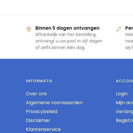
Binnen 5 dagen ontvangen
Per
Afhankelijk van het bestelling,
Heb
ontvangt u uw post in vijf dagen
nee
of zelfs binnen één dag.
wij
INFORMATIE
ACCOU
Over ons
Login
Algemene voorwaarden
Mijn ac
Privacybeleid
Verlangl
Disclaimer
Regist
Klantenservice