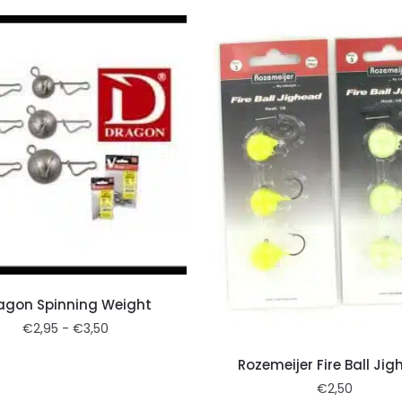
agon Spinning Weight
€
2,95
-
€
3,50
Rozemeijer Fire Ball Ji
€
2,50