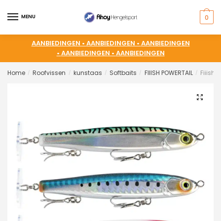
MENU
0
AANBIEDINGEN •
AANBIEDINGEN •
AANBIEDINGEN
•
AANBIEDINGEN •
AANBIEDINGEN
Home
Roofvissen
kunstaas
Softbaits
FIIISH POWERTAIL
Fiiish
/
/
/
/
/
🔍