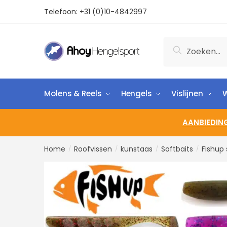
Telefoon:
+31 (0)10-4842997
Zoeken
Molens & Reels
Hengels
Vislijnen
W
AANBIEDIN
Home
Roofvissen
kunstaas
Softbaits
Fishup 
/
/
/
/