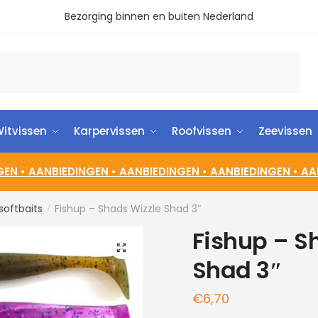
Bezorging binnen en buiten Nederland
itvissen
Karpervissen
Roofvissen
Zeevissen
GEN •
AANBIEDINGEN •
AANBIEDINGEN •
AANBIEDINGEN •
AA
softbaits
Fishup – Shads Wizzle Shad 3″
/
Fishup – S
🔍
Shad 3″
€
6,70