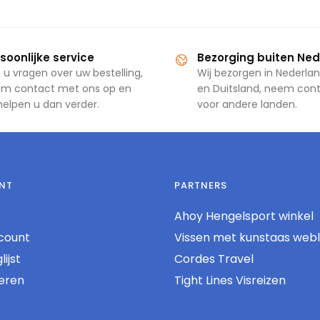
soonlijke service
Bezorging buiten Ne
 u vragen over uw bestelling,
Wij bezorgen in Nederlan
m contact met ons op en
en Duitsland, neem con
 helpen u dan verder.
voor andere landen.
NT
PARTNERS
Ahoy Hengelsport winkel
count
Vissen met kunstaas web
ijst
Cordes Travel
reren
Tight Lines Visreizen