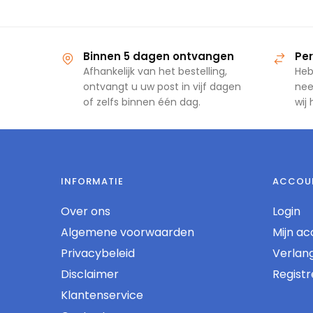
Binnen 5 dagen ontvangen
Per
Afhankelijk van het bestelling,
Heb
ontvangt u uw post in vijf dagen
nee
of zelfs binnen één dag.
wij
INFORMATIE
ACCOU
Over ons
Login
Algemene voorwaarden
Mijn ac
Privacybeleid
Verlangl
Disclaimer
Regist
Klantenservice