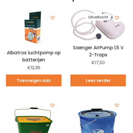
Uitverkocht
Saenger AirPump 1,5 V
Albatros luchtpomp op
2-Traps
batterijen
€
17,50
€
12,95
Toevoegen aan
Lees verder
winkelwagen