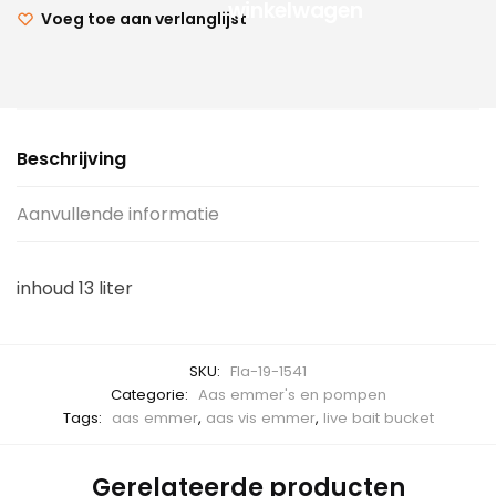
winkelwagen
Voeg toe aan verlanglijst
Beschrijving
Aanvullende informatie
inhoud 13 liter
SKU:
Fla-19-1541
Categorie:
Aas emmer's en pompen
Tags:
aas emmer
,
aas vis emmer
,
live bait bucket
Gerelateerde producten