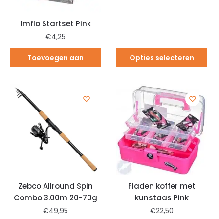
Imflo Startset Pink
€
4,25
Toevoegen aan
Opties selecteren
winkelwagen
Zebco Allround Spin
Fladen koffer met
Combo 3.00m 20-70g
kunstaas Pink
€
49,95
€
22,50