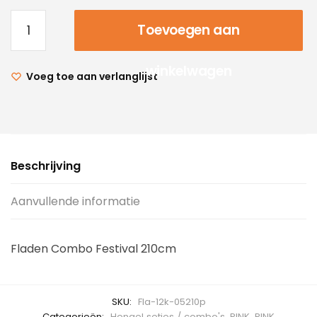
Toevoegen aan
winkelwagen
Voeg toe aan verlanglijst
Beschrijving
Aanvullende informatie
Fladen Combo Festival 210cm
SKU:
Fla-12k-05210p
Categorieën:
Hengel setjes / combo's
,
PINK
,
PINK