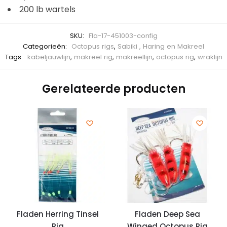
200 lb wartels
SKU:
Fla-17-451003-config
Categorieën:
Octopus rigs
,
Sabiki , Haring en Makreel
Tags:
kabeljauwlijn
,
makreel rig
,
makreellijn
,
octopus rig
,
wraklijn
Gerelateerde producten
Fladen Herring Tinsel
Fladen Deep Sea
Rig
Winged Octopus Rig