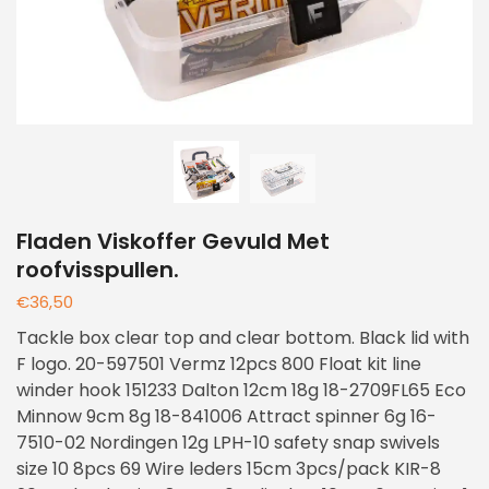
Fladen Viskoffer Gevuld Met
roofvisspullen.
€
36,50
Tackle box clear top and clear bottom. Black lid with
F logo. 20-597501 Vermz 12pcs 800 Float kit line
winder hook 151233 Dalton 12cm 18g 18-2709FL65 Eco
Minnow 9cm 8g 18-841006 Attract spinner 6g 16-
7510-02 Nordingen 12g LPH-10 safety snap swivels
size 10 8pcs 69 Wire leders 15cm 3pcs/pack KIR-8