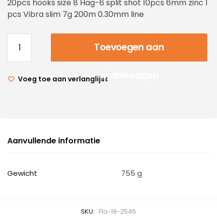
20pcs hooks size 8 Hag-6 split shot 10pcs 6mm zinc 1
pcs Vibra slim 7g 200m 0.30mm line
Toevoegen aan
winkelwagen
Voeg toe aan verlanglijst
Aanvullende informatie
Gewicht
755 g
SKU:
Fla-19-2545