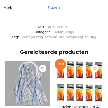
Fladen
Merk
SKU:
Fla-17-1415-8-0
Categorie:
Octopus rigs
Tags:
kabeljauwrig
,
octopus line
,
octopusrig
,
squitrig
Gerelateerde producten
-25%
Fladen Octopus Rig 4-