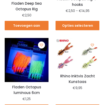
Fladen Deep Sea
hooks
Octopus Rig
€
2,50
-
€
14,95
€
2,50
Toevoegen aan
Opties selecteren
winkelwagen
Rhino Inktvis Zacht
Kunstaas
Fladen Octopus
€
9,95
luminous 6cm
€
1,25