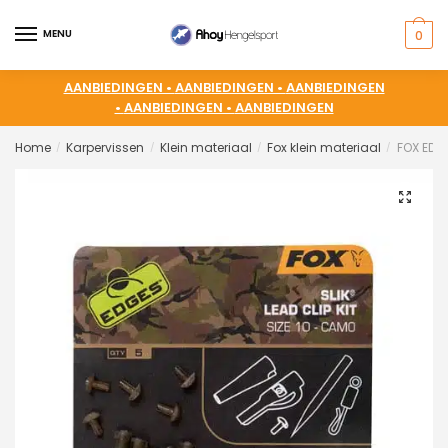
MENU
0
AANBIEDINGEN •
AANBIEDINGEN •
AANBIEDINGEN
•
AANBIEDINGEN •
AANBIEDINGEN
Home
Karpervissen
Klein materiaal
Fox klein materiaal
FOX EDGE
/
/
/
/
🔍