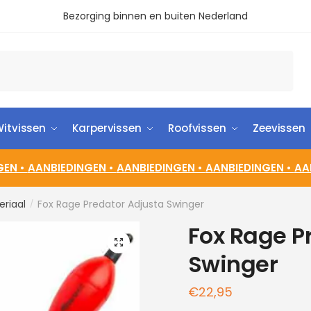
Bezorging binnen en buiten Nederland
itvissen
Karpervissen
Roofvissen
Zeevissen
GEN •
AANBIEDINGEN •
AANBIEDINGEN •
AANBIEDINGEN •
AA
eriaal
Fox Rage Predator Adjusta Swinger
/
Fox Rage P
🔍
Swinger
€
22,95