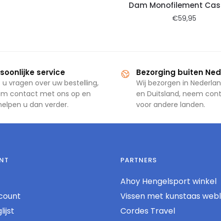
Dam Monofilement Cas
€
59,95
soonlijke service
Bezorging buiten Ne
 u vragen over uw bestelling,
Wij bezorgen in Nederlan
m contact met ons op en
en Duitsland, neem con
 helpen u dan verder.
voor andere landen.
NT
PARTNERS
Ahoy Hengelsport winkel
count
Vissen met kunstaas web
ijst
Cordes Travel