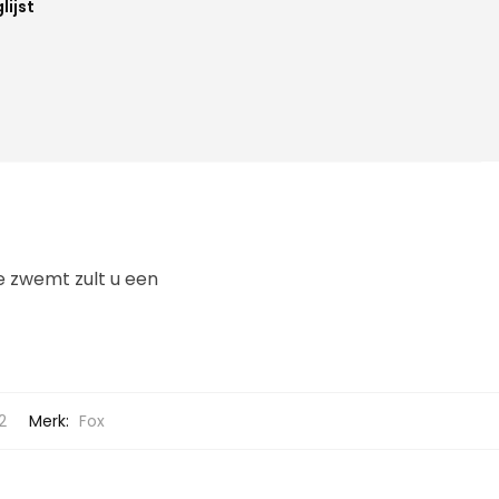
lijst
e zwemt zult u een
2
Merk:
Fox