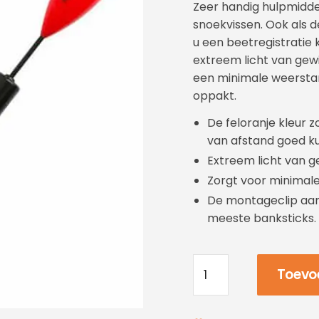
Zeer handig hulpmiddel
snoekvissen. Ook als d
u een beetregistratie k
extreem licht van gew
een minimale weersta
oppakt.
De feloranje kleur 
van afstand goed k
Extreem licht van g
Zorgt voor minimal
De montageclip aan
meeste banksticks.
Toevo