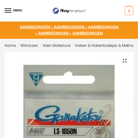
MENU
0
AANBIEDINGEN •
AANBIEDINGEN •
AANBIEDINGEN
•
AANBIEDINGEN •
AANBIEDINGEN
Home
Witvissen
Klein Materiaal
Haken & Hakenboekjes & Method 
/
/
/
🔍