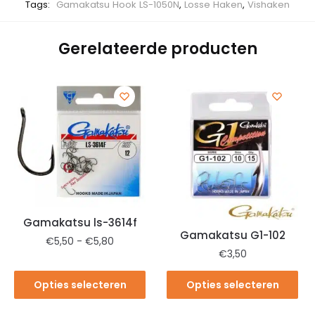
Tags:
Gamakatsu Hook LS-1050N
,
Losse Haken
,
Vishaken
Gerelateerde producten
Gamakatsu ls-3614f
Gamakatsu G1-102
€
5,50
-
€
5,80
€
3,50
Opties selecteren
Opties selecteren