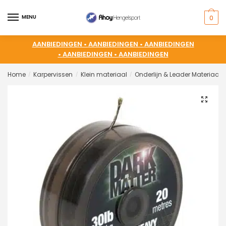
MENU
0
AANBIEDINGEN •
AANBIEDINGEN •
AANBIEDINGEN
•
AANBIEDINGEN •
AANBIEDINGEN
Home
Karpervissen
Klein materiaal
Onderlijn & Leader Materiaal
/
/
/
🔍