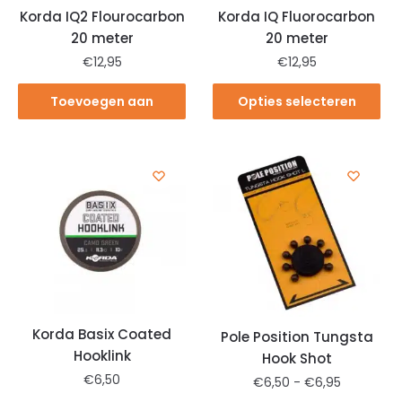
Korda IQ2 Flourocarbon
Korda IQ Fluorocarbon
20 meter
20 meter
€
12,95
€
12,95
Toevoegen aan
Opties selecteren
winkelwagen
Korda Basix Coated
Pole Position Tungsta
Hooklink
Hook Shot
€
6,50
€
6,50
-
€
6,95