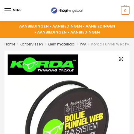
MENU
0
AANBIEDINGEN •
AANBIEDINGEN •
AANBIEDINGEN
•
AANBIEDINGEN •
AANBIEDINGEN
Home
Karpervissen
Klein materiaal
PVA
Korda Funnel Web PVA 
/
/
/
/
🔍