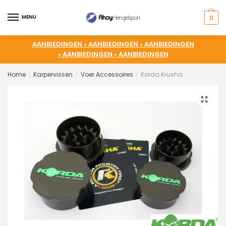
MENU
0
AANBIEDINGEN •
AANBIEDINGEN •
AANBIEDINGEN
•
AANBIEDINGEN •
AANBIEDINGEN
Home
Karpervissen
Voer Accessoires
Korda Krusha
/
/
/
🔍