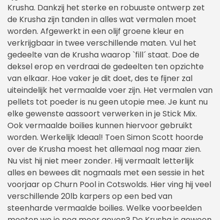
Krusha. Dankzij het sterke en robuuste ontwerp zet
de Krusha zijn tanden in alles wat vermalen moet
worden. Afgewerkt in een olijf groene kleur en
verkrijgbaar in twee verschillende maten. Vul het
gedeelte van de Krusha waarop `fill´ staat. Doe de
deksel erop en verdraai de gedeelten ten opzichte
van elkaar. Hoe vaker je dit doet, des te fijner zal
uiteindelijk het vermaalde voer zijn. Het vermalen van
pellets tot poeder is nu geen utopie mee. Je kunt nu
elke gewenste aassoort verwerken in je Stick Mix.
Ook vermaalde boilies kunnen hiervoor gebruikt
worden. Werkelijk Ideaal! Toen Simon Scott hoorde
over de Krusha moest het allemaal nog maar zien.
Nu vist hij niet meer zonder. Hij vermaalt letterlijk
alles en bewees dit nogmaals met een sessie in het
voorjaar op Churn Pool in Cotswolds. Hier ving hij veel
verschillende 20lb karpers op een bed van
steenharde vermaalde boilies. Welke voorbeelden
moeten we je nog meer geven? De Krusha is gewoon