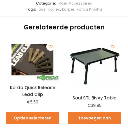
Categorie:
Voer Accessoires
Tags:
aas
,
boilies
,
karper
,
Korda Krusha
Gerelateerde producten
Korda Quick Release
Lead Clip
Soul STL Bivvy Table
€
5,50
€
39,95
Opties selecteren
Toevoegen aan