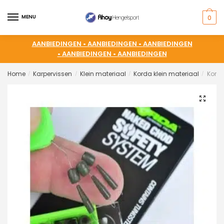
MENU
0
AANBIEDINGEN •
AANBIEDINGEN •
AANBIEDINGEN
•
AANBIEDINGEN •
AANBIEDINGEN
Home
Karpervissen
Klein materiaal
Korda klein materiaal
Kord
/
/
/
/
🔍