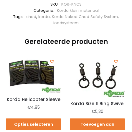
SKU:
KOR-KNCS
Categorie:
Korda klein materiaal
Tags:
chod
,
korda
,
Korda Naked Chod Safety System
,
loodsysteem
Gerelateerde producten
Korda Helicopter Sleeve
Korda Size 11 Ring Swivel
€
4,95
€
5,30
Opties selecteren
Toevoegen aan