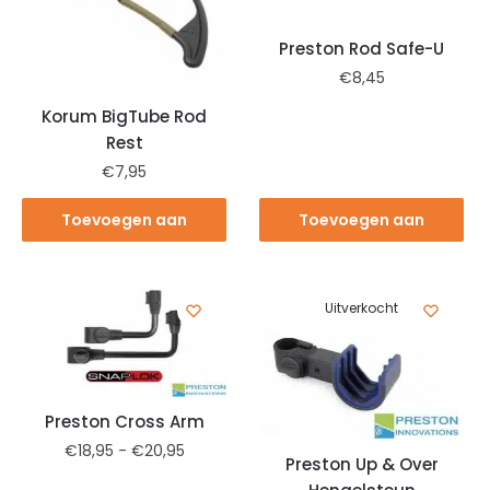
Preston Rod Safe-U
€
8,45
Korum BigTube Rod
Rest
€
7,95
Toevoegen aan
Toevoegen aan
winkelwagen
winkelwagen
Uitverkocht
Preston Cross Arm
€
18,95
-
€
20,95
Preston Up & Over