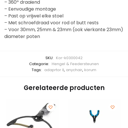
– 360º draaiend
– Eenvoudige montage
– Past op vrijwel elke stoel
– Met schroefdraad voor rod of butt rests
– Voor 30mm, 25mm & 23mm (ook vierkante 23mm)
diameter poten
SKU:
Kor-k0300042
Categorie:
Hengel & Feedersteunen
Tags:
adaprtor II
,
anychair
,
korum
Gerelateerde producten