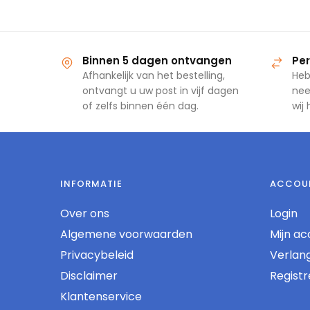
Binnen 5 dagen ontvangen
Per
Afhankelijk van het bestelling,
Heb
ontvangt u uw post in vijf dagen
nee
of zelfs binnen één dag.
wij
INFORMATIE
ACCOU
Over ons
Login
Algemene voorwaarden
Mijn ac
Privacybeleid
Verlangl
Disclaimer
Regist
Klantenservice