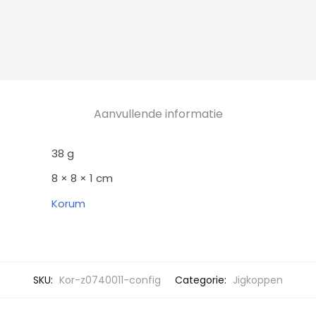
Aanvullende informatie
38 g
8 × 8 × 1 cm
Korum
SKU:
Kor-z0740011-config
Categorie:
Jigkoppen