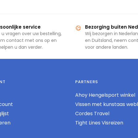
soonlijke service
Bezorging buiten Ne
 u vragen over uw bestelling,
Wij bezorgen in Nederlan
m contact met ons op en
en Duitsland, neem con
 helpen u dan verder.
voor andere landen.
NT
PARTNERS
Ahoy Hengelsport winkel
count
Vissen met kunstaas web
ijst
Cordes Travel
reren
Tight Lines Visreizen