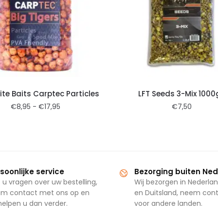
te Baits Carptec Particles
LFT Seeds 3-Mix 1000g
€
8,95
-
€
17,95
€
7,50
soonlijke service
Bezorging buiten Ne
 u vragen over uw bestelling,
Wij bezorgen in Nederlan
m contact met ons op en
en Duitsland, neem con
 helpen u dan verder.
voor andere landen.