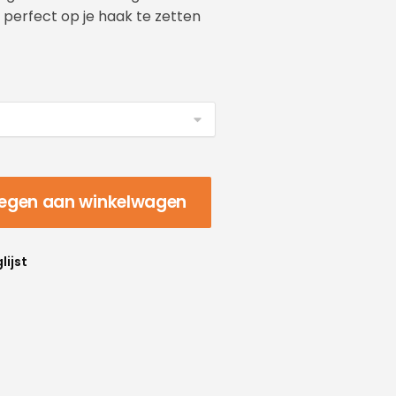
k perfect op je haak te zetten
egen aan winkelwagen
lijst