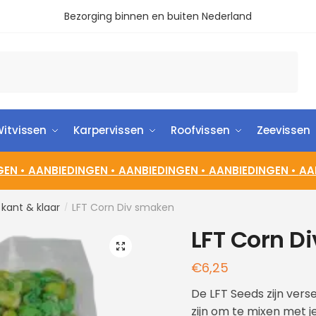
Bezorging binnen en buiten Nederland
itvissen
Karpervissen
Roofvissen
Zeevissen
GEN •
AANBIEDINGEN •
AANBIEDINGEN •
AANBIEDINGEN •
AA
s kant & klaar
LFT Corn Div smaken
/
LFT Corn D
🔍
€
6,25
De LFT Seeds zijn vers
zijn om te mixen met j