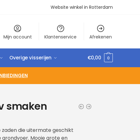
Website winkel in Rotterdam
Mijn account
Klantenservice
Afrekenen
Overige visserijen
€
0,00
0
NBIEDINGEN
iv smaken
e zaden die uitermate geschikt
e grondvoer. Mooie grote en