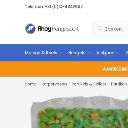
Telefoon:
+31 (0)10-4842997
Zoeken
Molens & Reels
Hengels
Vislijnen
W
AANBIEDIN
Home
Karpervissen
Partikels & Pellets
Partikel
/
/
/