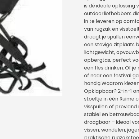
is dé ideale oplossing 
outdoorliefhebbers die
in te leveren op comf
van rugzak en visstoeltj
draagt je spullen eenvo
een stevige zitplaats bi
lichtgewicht, opvouwb
opbergtas, perfect voo
een fles drinken. Of je
of naar een festival ga
handig.Waarom kiezen 
Opklapbaar? 2-in-1 o
stoeltje in één Ruime
visspullen of provian
stabiel en betrouwbaa
draagbaar – ideaal vo
vissen, wandelen, jage
praktische rugzakstoe