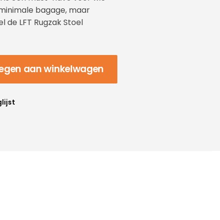
 minimale bagage, maar
l de LFT Rugzak Stoel
egen aan winkelwagen
lijst