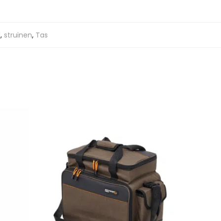
l
,
struinen
,
Tas