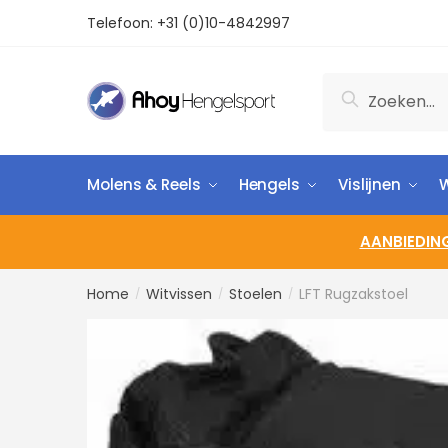
Telefoon:
+31 (0)10-4842997
Zoeken
Molens & Reels
Hengels
Vislijnen
W
AANBIEDIN
Home
Witvissen
Stoelen
LFT Rugzakstoel
/
/
/