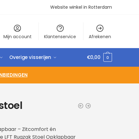
Website winkel in Rotterdam
Mijn account
Klantenservice
Afrekenen
Overige visserijen
€
0,00
0
NBIEDINGEN
stoel
apbaar – Zitcomfort én
 LFT Rugzak Stoel Opklapbaar