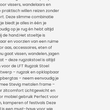
voor vissers, wandelaars en
 praktisch willen reizen zonder
ort. Deze slimme combinatie
e biedt je alles in één: je
udig op je rug én hebt altijd
j de hand.Het stoeltje is
aar en voorzien van een ruime
r aas, accessoires, eten of
 nu gaat vissen, wandelen, jagen
at – deze rugzakstoel is altijd
voor de LFT Rugzak Stoel
ntwerp – rugzak en opklapbaar
 opbergtas – neem eenvoudig je
d mee Stevig metalen frame –
r zitcomfort Lichtgewicht en
or mobiel gebruik Perfect voor
n, kamperen of festivals Deze
l is een must-have voor wie