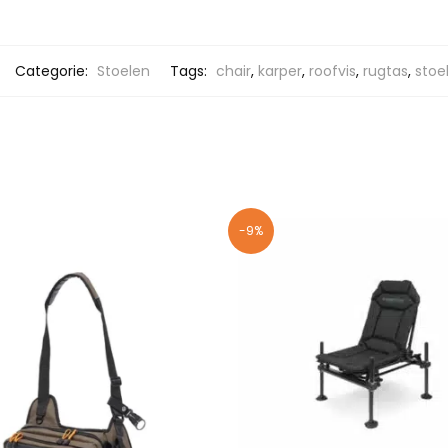
Categorie:
Stoelen
Tags:
chair
,
karper
,
roofvis
,
rugtas
,
stoe
-9%