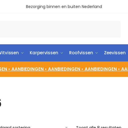
Bezorging binnen en buiten Nederland
itvissen
Karpervissen
Roofvissen
Zeevissen
GEN •
AANBIEDINGEN •
AANBIEDINGEN •
AANBIEDINGEN •
AA
6
Toont alle 8 resultaten