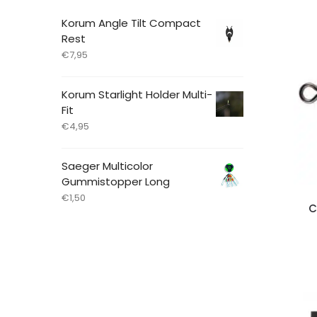
Korum Angle Tilt Compact
Rest
€
7,95
Korum Starlight Holder Multi-
Fit
€
4,95
Saeger Multicolor
Gummistopper Long
€
1,50
C