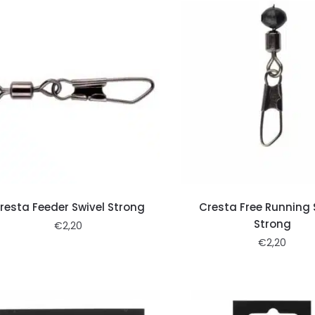
resta Feeder Swivel Strong
Cresta Free Running 
Strong
€
2,20
€
2,20