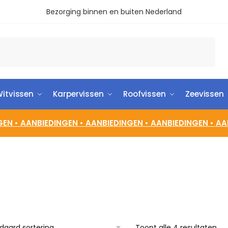
Bezorging binnen en buiten Nederland
itvissen
Karpervissen
Roofvissen
Zeevissen
GEN •
AANBIEDINGEN •
AANBIEDINGEN •
AANBIEDINGEN •
AA
Toont alle 4 resultaten