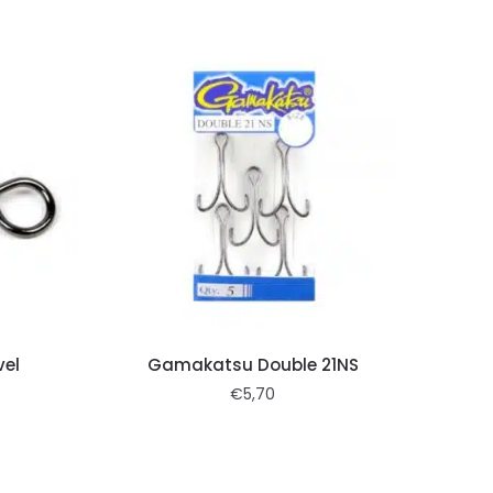
vel
Gamakatsu Double 21NS
€
5,70