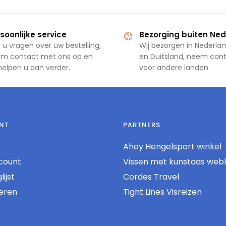
soonlijke service
Bezorging buiten Ne
 u vragen over uw bestelling,
Wij bezorgen in Nederlan
m contact met ons op en
en Duitsland, neem con
 helpen u dan verder.
voor andere landen.
NT
PARTNERS
Ahoy Hengelsport winkel
count
Vissen met kunstaas web
ijst
Cordes Travel
reren
Tight Lines Visreizen