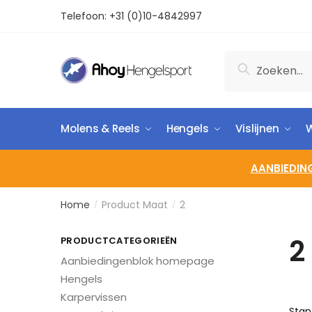
Telefoon:
+31 (0)10-4842997
Zoeken
Molens & Reels
Hengels
Vislijnen
W
AANBIEDIN
Home
Product Maat
2
/
/
2
PRODUCTCATEGORIEËN
Aanbiedingenblok homepage
Hengels
Karpervissen