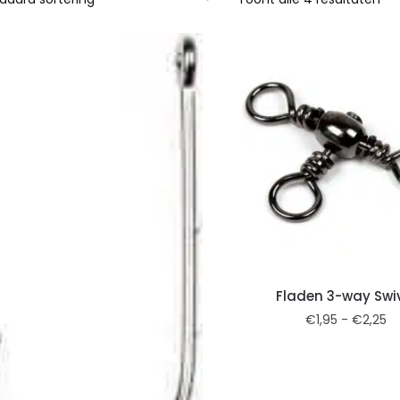
Fladen 3-way Swi
€
1,95
-
€
2,25