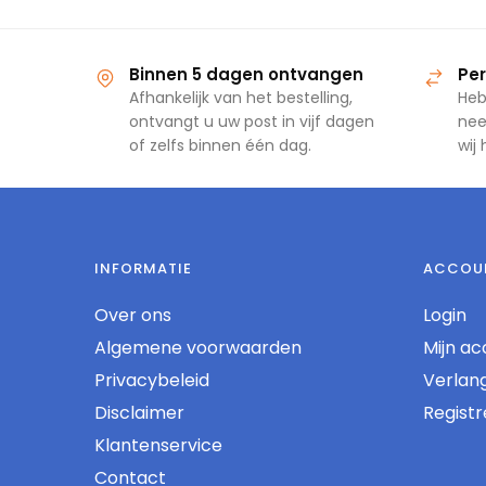
Binnen 5 dagen ontvangen
Per
Afhankelijk van het bestelling,
Heb
ontvangt u uw post in vijf dagen
nee
of zelfs binnen één dag.
wij
INFORMATIE
ACCOU
Over ons
Login
Algemene voorwaarden
Mijn ac
Privacybeleid
Verlangl
Disclaimer
Regist
Klantenservice
Contact