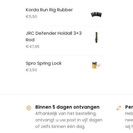
Korda Run Rig Rubber
€
5,50
JRC Defender Holdall 3+3
Rod
€
47,95
Spro Spring Lock
€
3,50
Binnen 5 dagen ontvangen
Per
Afhankelijk van het bestelling,
Heb
ontvangt u uw post in vijf dagen
nee
of zelfs binnen één dag.
wij