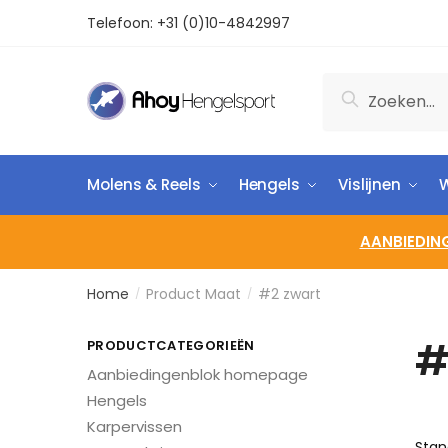
Telefoon:
+31 (0)10-4842997
Zoeken
Molens & Reels
Hengels
Vislijnen
W
AANBIEDIN
Home
Product Maat
#2 zwart
/
/
#
PRODUCTCATEGORIEËN
Aanbiedingenblok homepage
Hengels
Karpervissen