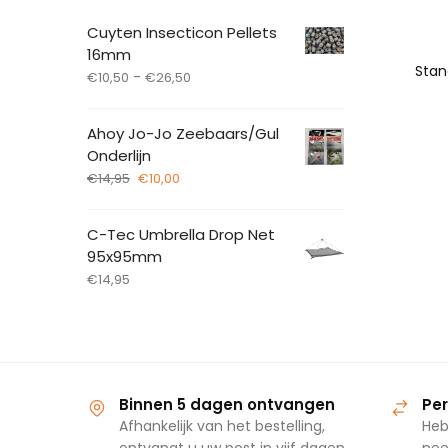
Cuyten Insecticon Pellets
16mm
-
€
10,50
€
26,50
Ahoy Jo-Jo Zeebaars/Gul
Onderlijn
€
14,95
€
10,00
C-Tec Umbrella Drop Net
95x95mm
€
14,95
Binnen 5 dagen ontvangen
Per
Afhankelijk van het bestelling,
Heb
ontvangt u uw post in vijf dagen
nee