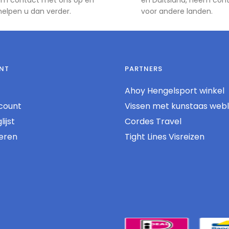
 helpen u dan verder.
voor andere landen.
NT
PARTNERS
Ahoy Hengelsport winkel
count
Vissen met kunstaas web
ijst
Cordes Travel
reren
Tight Lines Visreizen