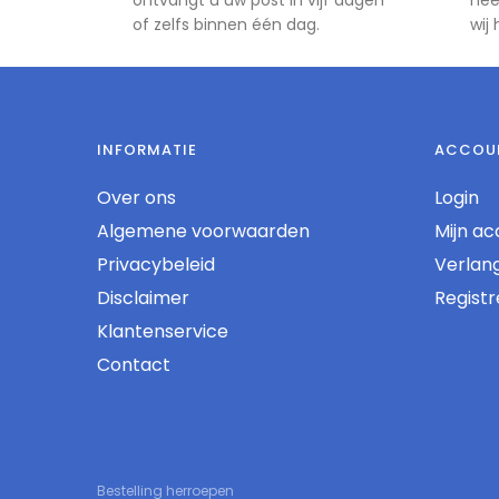
of zelfs binnen één dag.
wij
INFORMATIE
ACCOU
Over ons
Login
Algemene voorwaarden
Mijn ac
Privacybeleid
Verlangl
Disclaimer
Regist
Klantenservice
Contact
Bestelling herroepen