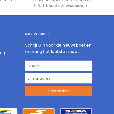
Sofort. U kunt ook overboeken.
NIEUWSBRIEF
Schrijf u in voor de nieuwsbrief en
ontvang het laatste nieuws.
log
Verzenden