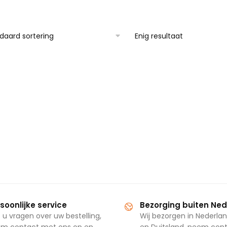
Enig resultaat
soonlijke service
Bezorging buiten Ne
 u vragen over uw bestelling,
Wij bezorgen in Nederlan
m contact met ons op en
en Duitsland, neem con