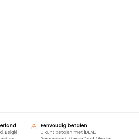
derland
Eenvoudig betalen
d, België
U kunt betalen met iDEAL,
tact op
Bancontact, MasterCard, Visa en