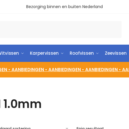
Bezorging binnen en buiten Nederland
itvissen
Karpervissen
Roofvissen
Zeevissen
GEN •
AANBIEDINGEN •
AANBIEDINGEN •
AANBIEDINGEN •
AA
 1.0mm
Enig resultaat