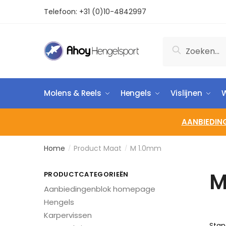
Telefoon:
+31 (0)10-4842997
Zoeken
Molens & Reels
Hengels
Vislijnen
W
AANBIEDIN
Home
Product Maat
M 1.0mm
/
/
M
PRODUCTCATEGORIEËN
Aanbiedingenblok homepage
Hengels
Karpervissen