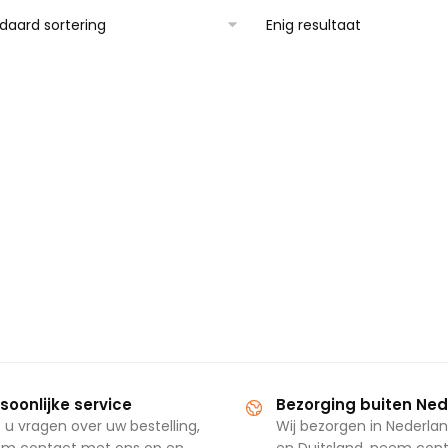
Enig resultaat
soonlijke service
Bezorging buiten Ne
 u vragen over uw bestelling,
Wij bezorgen in Nederlan
m contact met ons op en
en Duitsland, neem con