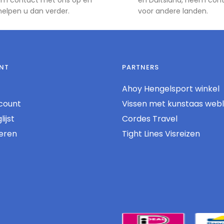
 helpen u dan verder.
voor andere landen.
NT
PARTNERS
Ahoy Hengelsport winkel
count
Vissen met kunstaas web
ijst
Cordes Travel
reren
Tight Lines Visreizen