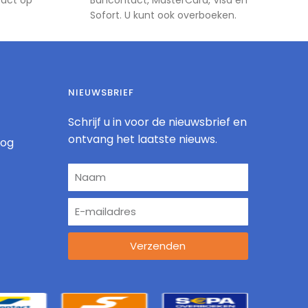
Sofort. U kunt ook overboeken.
NIEUWSBRIEF
Schrijf u in voor de nieuwsbrief en
ontvang het laatste nieuws.
log
Verzenden