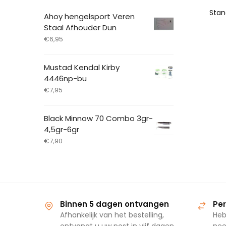
Ahoy hengelsport Veren
Staal Afhouder Dun
€
6,95
Mustad Kendal Kirby
4446np-bu
€
7,95
Black Minnow 70 Combo 3gr-
4,5gr-6gr
€
7,90
Binnen 5 dagen ontvangen
Per
Afhankelijk van het bestelling,
Heb
ontvangt u uw post in vijf dagen
nee