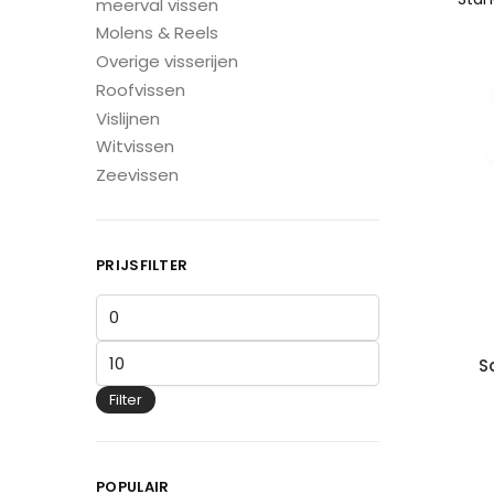
meerval vissen
Molens & Reels
Overige visserijen
Roofvissen
Vislijnen
Witvissen
Zeevissen
PRIJSFILTER
S
Filter
POPULAIR