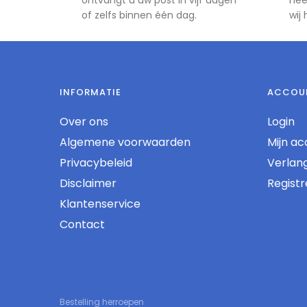
of zelfs binnen één dag.
wij
INFORMATIE
ACCOU
Over ons
Login
Algemene voorwaarden
Mijn ac
Privacybeleid
Verlangl
Disclaimer
Regist
Klantenservice
Contact
Bestelling herroepen