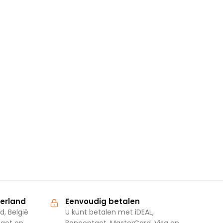
derland
Eenvoudig betalen
d, België
U kunt betalen met iDEAL,
tact op
Bancontact, MasterCard, Visa en