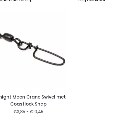
night Moon Crane Swivel met
Coastlock Snap
€
3,85
-
€
10,45