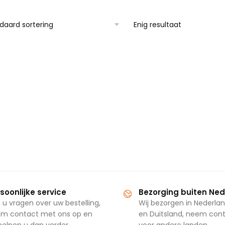
Enig resultaat
soonlijke service
Bezorging buiten Ne
 u vragen over uw bestelling,
Wij bezorgen in Nederlan
m contact met ons op en
en Duitsland, neem con
 helpen u dan verder.
voor andere landen.