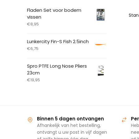
Fladen Set voor bodem
vissen
€
8,95
Lunkercity Fin-S Fish 2.5inch
€
6,75
Spro PTFE Long Nose Pliers
23cm
€
19,95
Binnen 5 dagen ontvangen
Per
Afhankelijk van het bestelling,
Heb
ontvangt u uw post in vijf dagen
nee
of zelfs binnen één dag.
wij