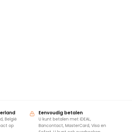
derland
Eenvoudig betalen
d, België
U kunt betalen met iDEAL,
tact op
Bancontact, MasterCard, Visa en
Sofort. U kunt ook overboeken.