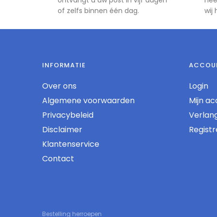
ontvangt u uw post in vijf dagen
nee
of zelfs binnen één dag.
wij
INFORMATIE
ACCOU
Over ons
Login
Algemene voorwaarden
Mijn ac
Privacybeleid
Verlangl
Disclaimer
Regist
Klantenservice
Contact
Bestelling herroepen