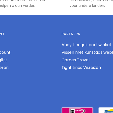
m contact met ons op en
en Duitsland, neem con
 helpen u dan verder.
voor andere landen.
NT
PARTNERS
Ahoy Hengelsport winkel
count
Vissen met kunstaas web
ijst
Cordes Travel
reren
Tight Lines Visreizen