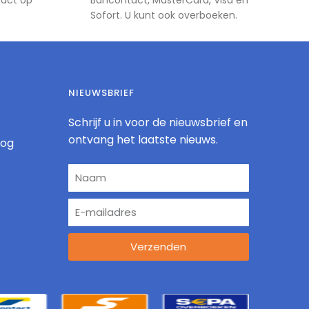
tact op
Bancontact, MasterCard, Visa en
Sofort. U kunt ook overboeken.
NIEUWSBRIEF
Schrijf u in voor de nieuwsbrief en
ontvang het laatste nieuws.
log
Verzenden