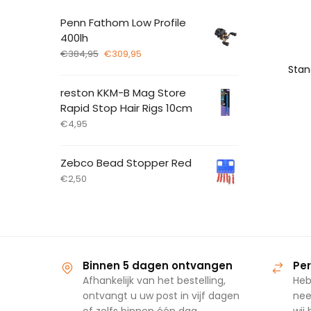
Penn Fathom Low Profile
400lh
€
384,95
€
309,95
reston KKM-B Mag Store
Rapid Stop Hair Rigs 10cm
€
4,95
Zebco Bead Stopper Red
€
2,50
Binnen 5 dagen ontvangen
Per
Afhankelijk van het bestelling,
Heb
ontvangt u uw post in vijf dagen
nee