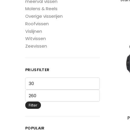
meerval vissen
Molens & Reels
Overige visserijen
Roofvissen
Vislijnen
Witvissen
Zeevissen
PRIJSFILTER
Filter
P
POPULAIR