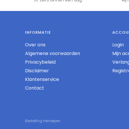
of zelfs binnen één dag.
wij
INFORMATIE
ACCOU
Over ons
Login
Algemene voorwaarden
Mijn ac
Privacybeleid
Verlangl
Disclaimer
Regist
Klantenservice
Contact
Bestelling herroepen