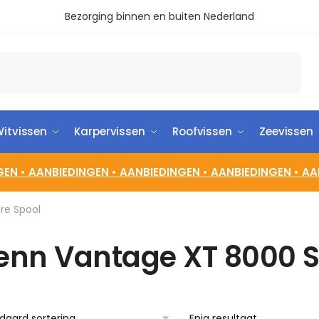
Bezorging binnen en buiten Nederland
itvissen
Karpervissen
Roofvissen
Zeevissen
GEN •
AANBIEDINGEN •
AANBIEDINGEN •
AANBIEDINGEN •
AA
re Spool
enn Vantage XT 8000 S
Enig resultaat