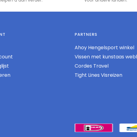
 helpen u dan verder.
voor andere landen.
NT
PARTNERS
Ahoy Hengelsport winkel
count
Vissen met kunstaas web
ijst
Cordes Travel
reren
Tight Lines Visreizen