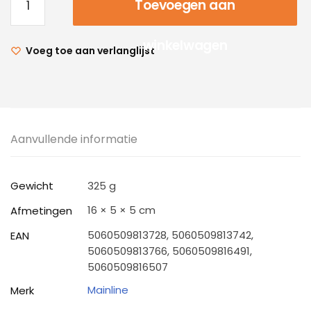
Toevoegen aan
winkelwagen
Voeg toe aan verlanglijst
Aanvullende informatie
Gewicht
325 g
16 × 5 × 5 cm
Afmetingen
5060509813728, 5060509813742,
EAN
5060509813766, 5060509816491,
5060509816507
Mainline
Merk