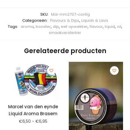
SKU:
Mai-mm2707-config
Categorieën:
Flavours & Dips
,
Liquids & Lava
Tags:
aroma
,
booster
,
dip
,
eet opwekker
,
flavour
,
liquid
,
oil
,
smaakversterker
Gerelateerde producten
Marcel van den eynde
Liquid Aroma Brasem
€
6,50
-
€
6,95