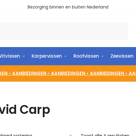
Bezorging binnen en buiten Nederland
itvissen
Karpervissen
Roofvissen
Zeevissen
GEN •
AANBIEDINGEN •
AANBIEDINGEN •
AANBIEDINGEN •
AA
vid Carp
Toont alle 4 resultaten