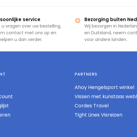
soonlijke service
Bezorging buiten Ne
 u vragen over uw bestelling,
Wij bezorgen in Nederlan
m contact met ons op en
en Duitsland, neem con
 helpen u dan verder.
voor andere landen.
NT
PARTNERS
Ahoy Hengelsport winkel
count
Vissen met kunstaas web
ijst
Cordes Travel
reren
Tight Lines Visreizen