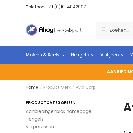
Telefoon:
+31 (0)10-4842997
Zoeken
Molens & Reels
Hengels
Vislijnen
W
AANBIEDIN
Home
Product Merk
Avid Carp
/
/
A
PRODUCTCATEGORIEËN
Aanbiedingenblok homepage
Hengels
Karpervissen