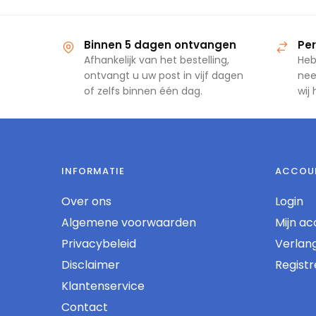
Binnen 5 dagen ontvangen
Per
Afhankelijk van het bestelling,
Heb
ontvangt u uw post in vijf dagen
nee
of zelfs binnen één dag.
wij
INFORMATIE
ACCOU
Over ons
Login
Algemene voorwaarden
Mijn ac
Privacybeleid
Verlangl
Disclaimer
Regist
Klantenservice
Contact