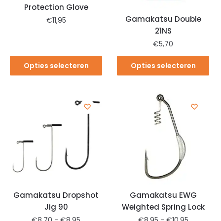
Protection Glove
Gamakatsu Double
€
11,95
21NS
€
5,70
Opties selecteren
Opties selecteren
Gamakatsu Dropshot
Gamakatsu EWG
Jig 90
Weighted Spring Lock
€
8,70
-
€
8,95
€
8,95
-
€
10,95