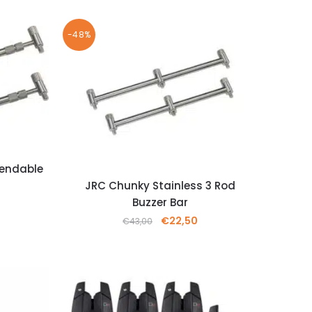
-48%
tendable
JRC Chunky Stainless 3 Rod
Buzzer Bar
€
22,50
€
43,00