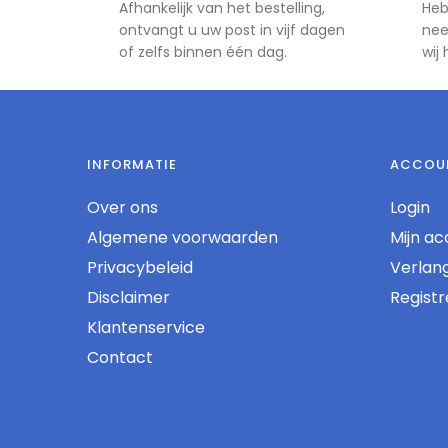
Afhankelijk van het bestelling,
Heb
ontvangt u uw post in vijf dagen
nee
of zelfs binnen één dag.
wij
INFORMATIE
ACCOU
Over ons
Login
Algemene voorwaarden
Mijn ac
Privacybeleid
Verlangl
Disclaimer
Regist
Klantenservice
Contact