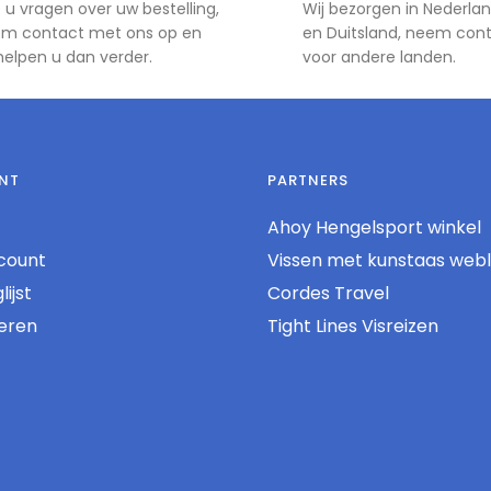
 u vragen over uw bestelling,
Wij bezorgen in Nederlan
m contact met ons op en
en Duitsland, neem con
 helpen u dan verder.
voor andere landen.
NT
PARTNERS
Ahoy Hengelsport winkel
count
Vissen met kunstaas web
ijst
Cordes Travel
reren
Tight Lines Visreizen