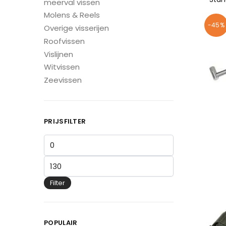
meerval vissen
Molens & Reels
-45%
Overige visserijen
Roofvissen
Vislijnen
Witvissen
Zeevissen
PRIJSFILTER
Filter
POPULAIR