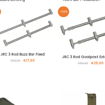
-50%
JRC 3 Rod Buzz Bar Fixed
JRC 3 Rod Goalpost Ex
€
17,50
€
32,00
€
25,00
€
50,00