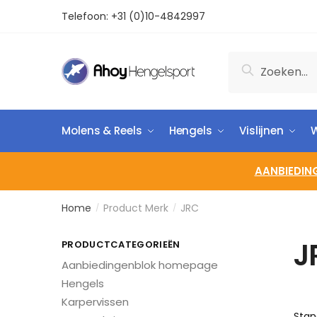
Telefoon:
+31 (0)10-4842997
Zoeken
Molens & Reels
Hengels
Vislijnen
W
AANBIEDIN
Home
Product Merk
JRC
/
/
J
PRODUCTCATEGORIEËN
Aanbiedingenblok homepage
Hengels
Karpervissen