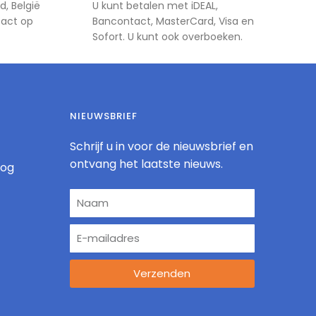
d, België
U kunt betalen met iDEAL,
tact op
Bancontact, MasterCard, Visa en
Sofort. U kunt ook overboeken.
NIEUWSBRIEF
Schrijf u in voor de nieuwsbrief en
ontvang het laatste nieuws.
log
Verzenden