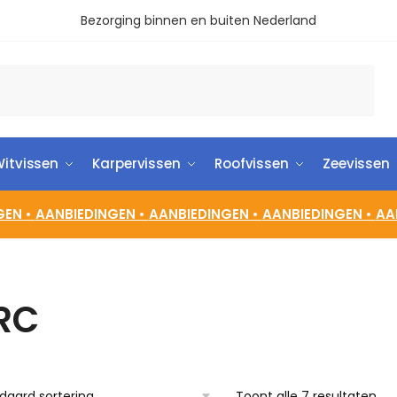
Bezorging binnen en buiten Nederland
itvissen
Karpervissen
Roofvissen
Zeevissen
GEN •
AANBIEDINGEN •
AANBIEDINGEN •
AANBIEDINGEN •
AA
RC
Toont alle 7 resultaten