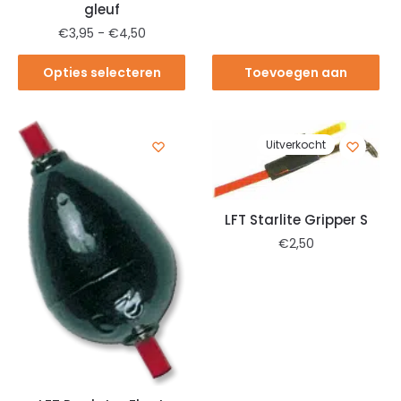
gleuf
€
3,95
-
€
4,50
Opties selecteren
Toevoegen aan
winkelwagen
Uitverkocht
LFT Starlite Gripper S
€
2,50