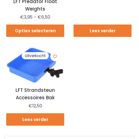
LFT Predator Float
Weights
€
3,95
-
€
6,50
Opties selecteren
Lees verder
Uitverkocht
LFT Strandsteun
Accessoires Bak
€
12,50
Lees verder