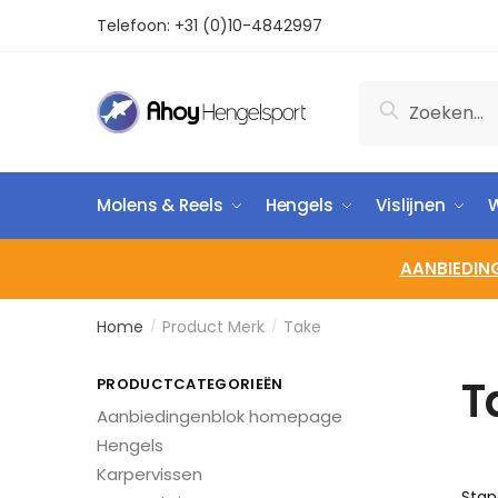
Telefoon:
+31 (0)10-4842997
Zoeken
Molens & Reels
Hengels
Vislijnen
W
AANBIEDIN
Home
Product Merk
Take
/
/
T
PRODUCTCATEGORIEËN
Aanbiedingenblok homepage
Hengels
Karpervissen