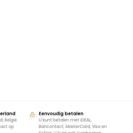
derland
Eenvoudig betalen
d, België
U kunt betalen met iDEAL,
tact op
Bancontact, MasterCard, Visa en
Sofort. U kunt ook overboeken.