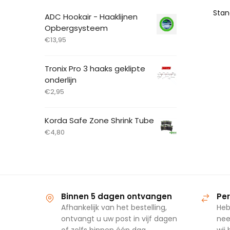
ADC Hookair - Haaklijnen
Opbergsysteem
€
13,95
Tronix Pro 3 haaks geklipte
onderlijn
€
2,95
Korda Safe Zone Shrink Tube
€
4,80
Binnen 5 dagen ontvangen
Per
Afhankelijk van het bestelling,
Heb
ontvangt u uw post in vijf dagen
nee
of zelfs binnen één dag.
wij