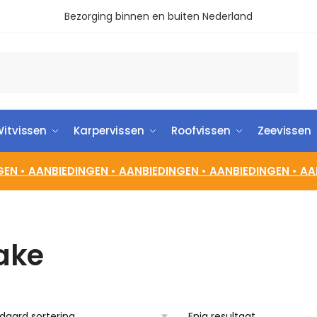
Bezorging binnen en buiten Nederland
itvissen
Karpervissen
Roofvissen
Zeevissen
GEN •
AANBIEDINGEN •
AANBIEDINGEN •
AANBIEDINGEN •
AA
ake
Enig resultaat