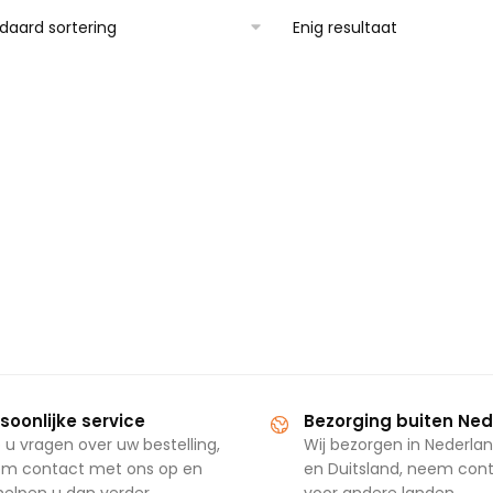
Enig resultaat
soonlijke service
Bezorging buiten Ne
 u vragen over uw bestelling,
Wij bezorgen in Nederlan
m contact met ons op en
en Duitsland, neem con
 helpen u dan verder.
voor andere landen.