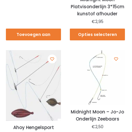
Platvisonderlijn 3*15cm
kunstof afhouder
€
2,95
Toevoegen aan
Opties selecteren
winkelwagen
Midnight Moon – Jo-Jo
Onderlijn Zeebaars
€
2,50
Ahoy Hengelsport