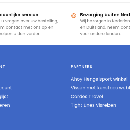
soonlijke service
Bezorging buiten Ne
 u vragen over uw bestelling,
Wij bezorgen in Nederlan
m contact met ons op en
en Duitsland, neem con
 helpen u dan verder.
voor andere landen.
NT
PARTNERS
Ahoy Hengelsport winkel
count
Vissen met kunstaas web
ijst
Cordes Travel
reren
Tight Lines Visreizen