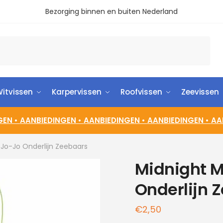
Bezorging binnen en buiten Nederland
itvissen
Karpervissen
Roofvissen
Zeevissen
GEN •
AANBIEDINGEN •
AANBIEDINGEN •
AANBIEDINGEN •
AA
Jo-Jo Onderlijn Zeebaars
Midnight M
Onderlijn 
€
2,50