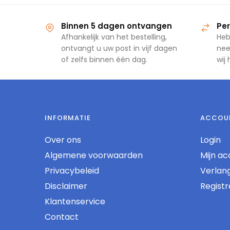
Binnen 5 dagen ontvangen
Per
Afhankelijk van het bestelling,
Heb
ontvangt u uw post in vijf dagen
nee
of zelfs binnen één dag.
wij
INFORMATIE
ACCOU
Over ons
Login
Algemene voorwaarden
Mijn ac
Privacybeleid
Verlangl
Disclaimer
Regist
Klantenservice
Contact