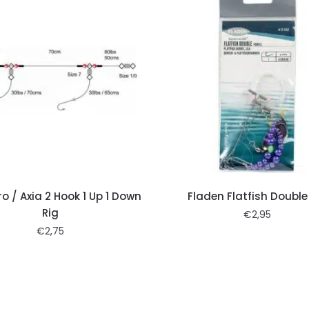
ro / Axia 2 Hook 1 Up 1 Down
Fladen Flatfish Double
Rig
€
2,95
€
2,75