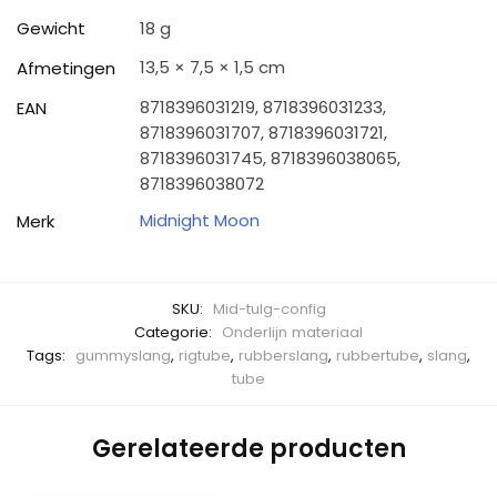
Gewicht
18 g
13,5 × 7,5 × 1,5 cm
Afmetingen
8718396031219, 8718396031233,
EAN
8718396031707, 8718396031721,
8718396031745, 8718396038065,
8718396038072
Midnight Moon
Merk
SKU:
Mid-tulg-config
Categorie:
Onderlijn materiaal
Tags:
gummyslang
,
rigtube
,
rubberslang
,
rubbertube
,
slang
,
tube
Gerelateerde producten